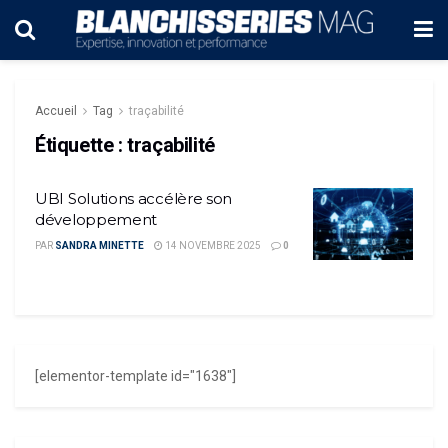
Accueil
Tag
traçabilité
Étiquette :
traçabilité
UBI Solutions accélère son
développement
PAR
SANDRA MINETTE
14 NOVEMBRE 2025
0
[elementor-template id="1638"]