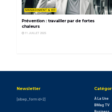
MANAGEMENT & RH
Prévention : travailler par de fortes
chaleurs
11 JUILLET 2025
Newsletter
Catégor
À La Une
[sibwp_form id=2]
BMag TV
Business