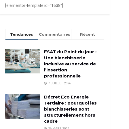
[elementor-template id="1638"]
Tendances
Commentaires
Récent
ESAT du Point du jour :
Une blanchisserie
inclusive au service de
l’insertion
professionnelle
7 JUILLET 2026
Décret Éco Énergie
Tertiaire : pourquoi les
blanchisseries sont
structurellement hors
cadre
26 MARS 2026