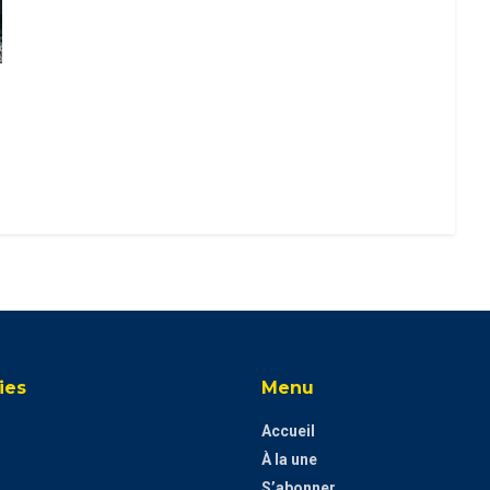
ies
Menu
Accueil
À la une
S’abonner