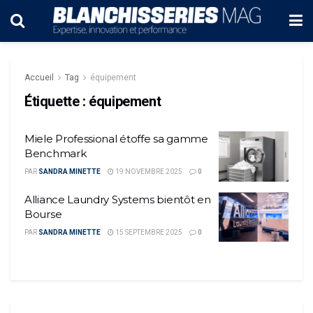
Accueil
Tag
équipement
Étiquette :
équipement
Miele Professional étoffe sa gamme
Benchmark
PAR
SANDRA MINETTE
19 NOVEMBRE 2025
0
Alliance Laundry Systems bientôt en
Bourse
PAR
SANDRA MINETTE
15 SEPTEMBRE 2025
0