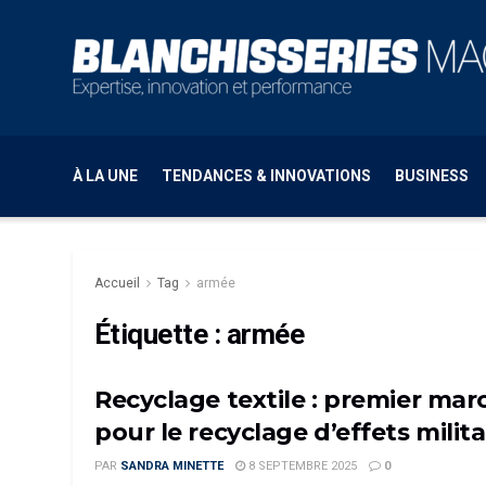
À LA UNE
TENDANCES & INNOVATIONS
BUSINESS
Accueil
Tag
armée
Étiquette :
armée
Recyclage textile : premier mar
pour le recyclage d’effets milita
PAR
SANDRA MINETTE
8 SEPTEMBRE 2025
0