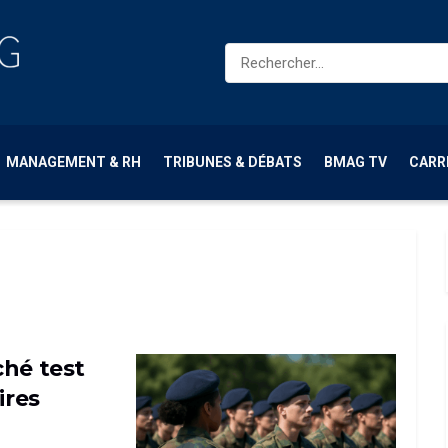
MANAGEMENT & RH
TRIBUNES & DÉBATS
BMAG TV
CARR
ché test
ires