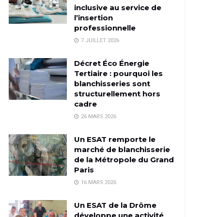
inclusive au service de
l’insertion
professionnelle
7 JUILLET 2026
Décret Éco Énergie
Tertiaire : pourquoi les
blanchisseries sont
structurellement hors
cadre
26 MARS 2026
Un ESAT remporte le
marché de blanchisserie
de la Métropole du Grand
Paris
16 MARS 2026
Un ESAT de la Drôme
développe une activité