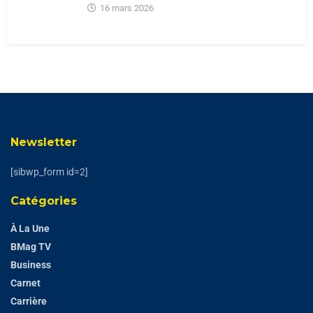
16 mars 2026
Newsletter
[sibwp_form id=2]
Catégories
À La Une
BMag TV
Business
Carnet
Carrière